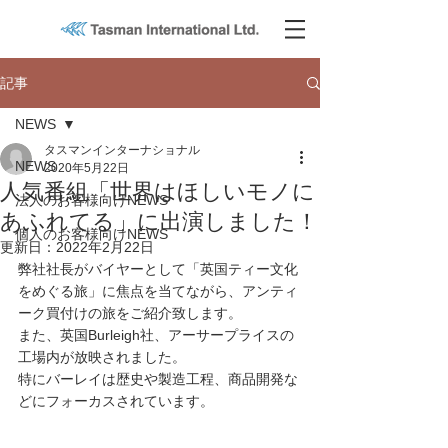
記事
NEWS
タスマンインターナショナル
NEWS
2020年5月22日
人気番組「世界はほしいモノに
法人のお客様向けNEWS
あふれてる」に出演しました！
個人のお客様向けNEWS
更新日：
2022年2月22日
弊社社長がバイヤーとして「英国ティー文化
をめぐる旅」に焦点を当てながら、アンティ
ーク買付けの旅をご紹介致します。
また、英国Burleigh社、アーサープライスの
工場内が放映されました。
特にバーレイは歴史や製造工程、商品開発な
どにフォーカスされています。