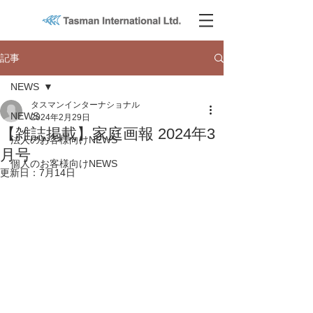
記事
NEWS
タスマンインターナショナル
NEWS
2024年2月29日
【雑誌掲載】家庭画報 2024年3
法人のお客様向けNEWS
月号
個人のお客様向けNEWS
更新日：
7月14日